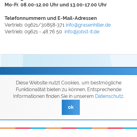
Mo-Fr. 08.00-12.00 Uhr und 13.00-17.00 Uhr
Telefonnummern und E-Mail-Adressen
Vertrieb: 09621/30858-371
info@
grasenhiller.de
Vertrieb: 09621 - 48 76 50
info@
jobst-it.de
Diese Website nutzt Cookies, um bestmögliche
JOBST IT © 2026
Funktionalität bieten zu können. Entsprechende
Impressum
Informationen finden Sie in unserem
Datenschutz
.
Datenschutzerklärung
ok
Kontakt
AGB